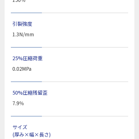
引裂強度
1.3N/mm
25%圧縮荷重
0.02MPa
50%圧縮残留歪
7.9％
サイズ
(厚み×幅×長さ)