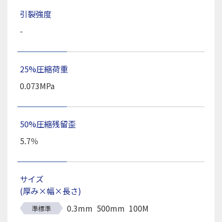
引裂強度
-
25%圧縮荷重
0.073MPa
50%圧縮残留歪
5.7％
サイズ
(厚み×幅×長さ)
0.3mm
500mm
100M
準標準